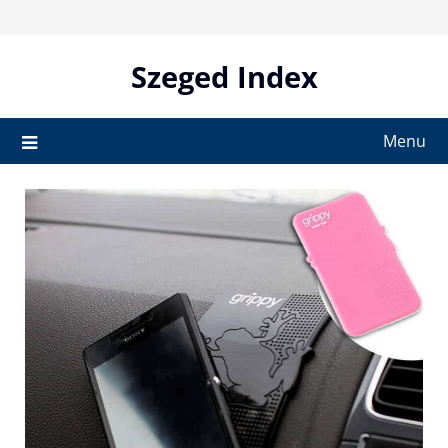
Skip
to
content
Szeged Index
Menu