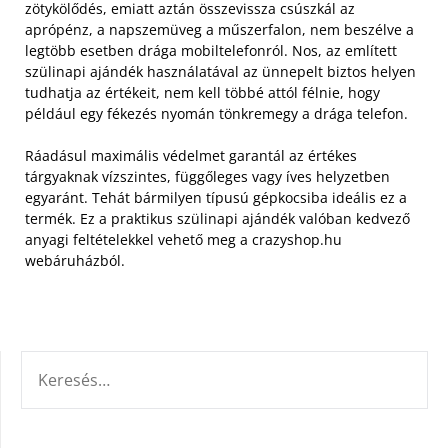
zötykölődés, emiatt aztán összevissza csúszkál az
aprópénz, a napszemüveg a műszerfalon, nem beszélve a
legtöbb esetben drága mobiltelefonról. Nos, az említett
szülinapi ajándék használatával az ünnepelt biztos helyen
tudhatja az értékeit, nem kell többé attól félnie, hogy
például egy fékezés nyomán tönkremegy a drága telefon.
Ráadásul maximális védelmet garantál az értékes
tárgyaknak vízszintes, függőleges vagy íves helyzetben
egyaránt. Tehát bármilyen típusú gépkocsiba ideális ez a
termék. Ez a praktikus szülinapi ajándék valóban kedvező
anyagi feltételekkel vehető meg a crazyshop.hu
webáruházból.
KERESÉS: