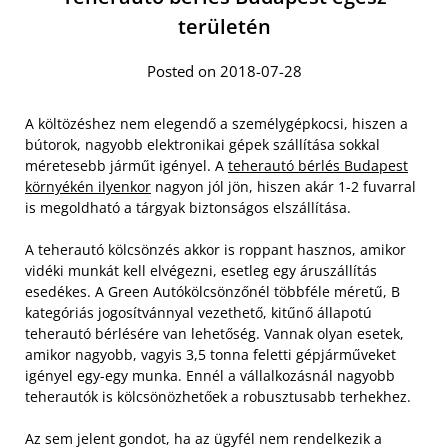
területén
Posted on 2018-07-28
A költözéshez nem elegendő a személygépkocsi, hiszen a
bútorok, nagyobb elektronikai gépek szállítása sokkal
méretesebb járműt igényel. A
teherautó bérlés Budapest
környékén ilyenkor
nagyon jól jön, hiszen akár 1-2 fuvarral
is megoldható a tárgyak biztonságos elszállítása.
A teherautó kölcsönzés akkor is roppant hasznos, amikor
vidéki munkát kell elvégezni, esetleg egy áruszállítás
esedékes. A Green Autókölcsönzőnél többféle méretű, B
kategóriás jogosítvánnyal vezethető, kitűnő állapotú
teherautó bérlésére van lehetőség.
Vannak olyan esetek,
amikor nagyobb, vagyis 3,5 tonna feletti gépjárműveket
igényel egy-egy munka. Ennél a vállalkozásnál nagyobb
teherautók is kölcsönözhetőek a robusztusabb terhekhez.
Az sem jelent gondot, ha az ügyfél nem rendelkezik a