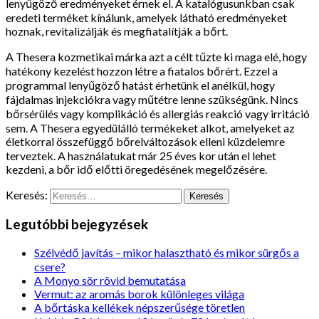
lenyűgöző eredményeket érnek el. A katalógusunkban csak
eredeti terméket kínálunk, amelyek látható eredményeket
hoznak, revitalizálják és megfiatalítják a bőrt.
A Thesera kozmetikai márka azt a célt tűzte ki maga elé, hogy
hatékony kezelést hozzon létre a fiatalos bőrért. Ezzel a
programmal lenyűgöző hatást érhetünk el anélkül, hogy
fájdalmas injekciókra vagy műtétre lenne szükségünk. Nincs
bőrsérülés vagy komplikáció és allergiás reakció vagy irritáció
sem. A Thesera egyedülálló termékeket alkot, amelyeket az
életkorral összefüggő bőrelváltozások elleni küzdelemre
terveztek. A használatukat már 25 éves kor után el lehet
kezdeni, a bőr idő előtti öregedésének megelőzésére.
Keresés:
Legutóbbi bejegyzések
Szélvédő javítás – mikor halasztható és mikor sürgős a
csere?
A Monyo sör rövid bemutatása
Vermut: az aromás borok különleges világa
A bőrtáska kellékek népszerűsége töretlen