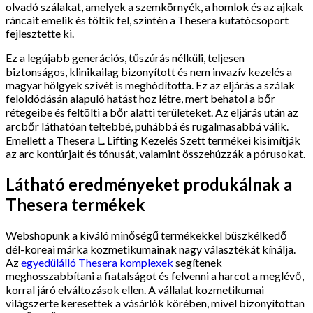
olvadó szálakat, amelyek a szemkörnyék, a homlok és az ajkak
ráncait emelik és töltik fel, szintén a Thesera kutatócsoport
fejlesztette ki.
Ez a legújabb generációs, tűszúrás nélküli, teljesen
biztonságos, klinikailag bizonyított és nem invazív kezelés a
magyar hölgyek szívét is meghódította. Ez az eljárás a szálak
feloldódásán alapuló hatást hoz létre, mert behatol a bőr
rétegeibe és feltölti a bőr alatti területeket. Az eljárás után az
arcbőr láthatóan teltebbé, puhábbá és rugalmasabbá válik.
Emellett a Thesera L. Lifting Kezelés Szett termékei kisimítják
az arc kontúrjait és tónusát, valamint összehúzzák a pórusokat.
Látható eredményeket produkálnak a
Thesera termékek
Webshopunk a kiváló minőségű termékekkel büszkélkedő
dél-koreai márka kozmetikumainak nagy választékát kínálja.
Az
egyedülálló Thesera komplexek
segítenek
meghosszabbítani a fiatalságot és felvenni a harcot a meglévő,
korral járó elváltozások ellen. A vállalat kozmetikumai
világszerte keresettek a vásárlók körében, mivel bizonyítottan