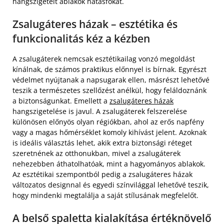
hangszigetelt ablakok hatásfokát.
Zsalugáteres házak – esztétika és
funkcionalitás kéz a kézben
A zsalugáterek nemcsak esztétikailag vonzó megoldást
kínálnak, de számos praktikus előnnyel is bírnak. Egyrészt
védelmet nyújtanak a napsugarak ellen, másrészt lehetővé
teszik a természetes szellőzést anélkül, hogy feláldoznánk
a biztonságunkat. Emellett a
zsalugáteres házak
hangszigetelése is javul. A zsalugáterek felszerelése
különösen előnyös olyan régiókban, ahol az erős napfény
vagy a magas hőmérséklet komoly kihívást jelent. Azoknak
is ideális választás lehet, akik extra biztonsági réteget
szeretnének az otthonukban, mivel a zsalugáterek
nehezebben áthatolhatóak, mint a hagyományos ablakok.
Az esztétikai szempontból pedig a zsalugáteres házak
változatos designnal és egyedi színvilággal lehetővé teszik,
hogy mindenki megtalálja a saját stílusának megfelelőt.
A belső spaletta kialakítása értéknövelő