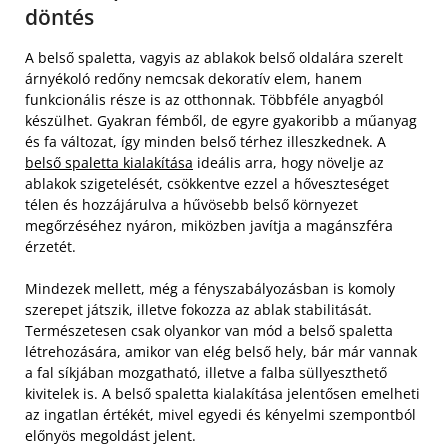
döntés
A belső spaletta, vagyis az ablakok belső oldalára szerelt
árnyékoló redőny nemcsak dekoratív elem, hanem
funkcionális része is az otthonnak. Többféle anyagból
készülhet. Gyakran fémből, de egyre gyakoribb a műanyag
és fa változat, így minden belső térhez illeszkednek. A
belső spaletta kialakítása
ideális arra, hogy növelje az
ablakok szigetelését, csökkentve ezzel a hőveszteséget
télen és hozzájárulva a hűvösebb belső környezet
megőrzéséhez nyáron, miközben javítja a magánszféra
érzetét.
Mindezek mellett, még a fényszabályozásban is komoly
szerepet játszik, illetve fokozza az ablak stabilitását.
Természetesen csak olyankor van mód a belső spaletta
létrehozására, amikor van elég belső hely, bár már vannak
a fal síkjában mozgatható, illetve a falba süllyeszthető
kivitelek is. A belső spaletta kialakítása jelentősen emelheti
az ingatlan értékét, mivel egyedi és kényelmi szempontból
előnyös megoldást jelent.