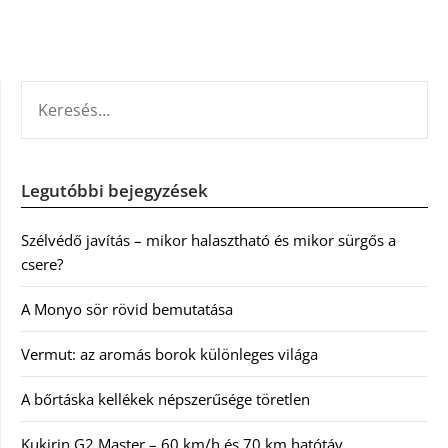
KERESÉS:
Legutóbbi bejegyzések
Szélvédő javítás – mikor halasztható és mikor sürgős a
csere?
A Monyo sör rövid bemutatása
Vermut: az aromás borok különleges világa
A bőrtáska kellékek népszerűsége töretlen
Kukirin G2 Master – 60 km/h és 70 km hatótáv