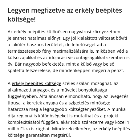
Legyen megfizetve az erkély beépítés
költsége!
Az erkély beépítés különösen nagyvárosi környezetben
jelenthet hatalmas előnyt. Egy jól kialakított változat bővíti
a lakótér hasznos területét, de lehetőséget ad a
természetesebb fény maximalizálására is, miközben véd a
külső zajokkal és az időjárási viszontagságokkal szemben is
óv. Bár nagyobb befektetés, mint a külső vagy belső
spaletta felszerelése, de mindenképpen megéri a pénzt.
A
erkély beépítés költsége
széles skálán mozoghat, az
alkalmazott anyagok és a művelet bonyolultsága
függvényében. Általánosan elmondható, hogy az üvegezés
típusa, a keretek anyaga és a szigetelés minősége
határozza meg a legnagyobb költségtényezőket. A munka
díja regionális különbségeket is mutathat és a projekt
komplexitásától függően, akár több szárezerre vagy közel 1
millió Ft-ra is rúghat. Mindezek ellenére, az erkély beépítés
költsége garantáltan megtérül.