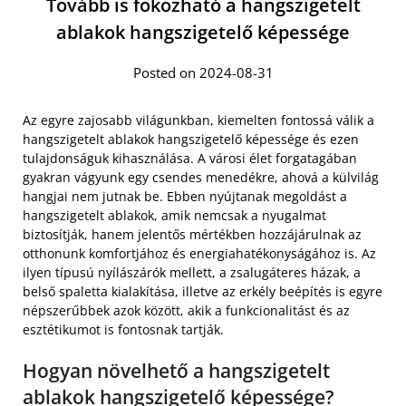
Tovább is fokozható a hangszigetelt
ablakok hangszigetelő képessége
Posted on 2024-08-31
Az egyre zajosabb világunkban, kiemelten fontossá válik a
hangszigetelt ablakok hangszigetelő képessége és ezen
tulajdonságuk kihasználása. A városi élet forgatagában
gyakran vágyunk egy csendes menedékre, ahová a külvilág
hangjai nem jutnak be. Ebben nyújtanak megoldást a
hangszigetelt ablakok, amik nemcsak a nyugalmat
biztosítják, hanem jelentős mértékben hozzájárulnak az
otthonunk komfortjához és energiahatékonyságához is. Az
ilyen típusú nyílászárók mellett, a zsalugáteres házak, a
belső spaletta kialakítása, illetve az erkély beépítés is egyre
népszerűbbek azok között, akik a funkcionalitást és az
esztétikumot is fontosnak tartják.
Hogyan növelhető a hangszigetelt
ablakok hangszigetelő képessége?