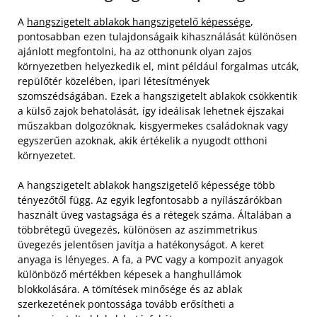
A
hangszigetelt ablakok hangszigetelő képessége
,
pontosabban ezen tulajdonságaik kihasználását különösen
ajánlott megfontolni, ha az otthonunk olyan zajos
környezetben helyezkedik el, mint például forgalmas utcák,
repülőtér közelében, ipari létesítmények
szomszédságában. Ezek a hangszigetelt ablakok csökkentik
a külső zajok behatolását, így ideálisak lehetnek éjszakai
műszakban dolgozóknak, kisgyermekes családoknak vagy
egyszerűen azoknak, akik értékelik a nyugodt otthoni
környezetet.
A hangszigetelt ablakok hangszigetelő képessége több
tényezőtől függ. Az egyik legfontosabb a nyílászárókban
használt üveg vastagsága és a rétegek száma. Általában a
többrétegű üvegezés, különösen az aszimmetrikus
üvegezés jelentősen javítja a hatékonyságot. A keret
anyaga is lényeges. A fa, a PVC vagy a kompozit anyagok
különböző mértékben képesek a hanghullámok
blokkolására. A tömítések minősége és az ablak
szerkezetének pontossága tovább erősítheti a