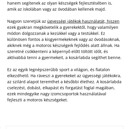
hanem segítenek az olyan készségek fejlesztésében is,
amik az iskolában vagy az óvodában kellenek majd.
Nagyon szeretjük az
ügyességi játékok használatát, hiszen
ezek gyakran megkövetelik a gyerekektől, hogy valamilyen
módon dolgozzanak a kezükkel vagy a testükkel. Ez
különösen fontos a kisgyermekeknek vagy az óvodásoknak,
akiknek még a motoros készségeik fejlődés alatt állnak. Ha
szeretné csökkenteni a képernyő előtt töltött időt, és
aktívabbá tenni a gyermekeit, a kosárlabda segíthet benne.
Ez az egyik legnépszerűbb sport a világon, és fiatalon
elkezdhető. Ha ráveszi a gyerekeket az ügyességi játékokra,
az szilárd alapot teremthet a későbbi élethez. A kosárlabda
cselezést, dobást, elkapást és forgatást foglal magában,
ezek mindegyike nagy izomcsoportok használatával
fejleszti a motoros készségeket.