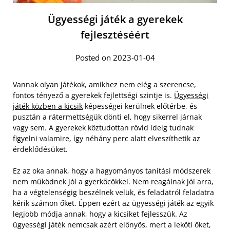
Ügyességi játék a gyerekek
fejlesztéséért
Posted on 2023-01-04
Vannak olyan játékok, amikhez nem elég a szerencse,
fontos tényező a gyerekek fejlettségi szintje is.
Ügyességi
játék közben a kicsik
képességei kerülnek előtérbe, és
pusztán a rátermettségük dönti el, hogy sikerrel járnak
vagy sem. A gyerekek köztudottan rövid ideig tudnak
figyelni valamire, így néhány perc alatt elveszíthetik az
érdeklődésüket.
Ez az oka annak, hogy a hagyományos tanítási módszerek
nem működnek jól a gyerkőcökkel. Nem reagálnak jól arra,
ha a végtelenségig beszélnek velük, és feladatról feladatra
kérik számon őket. Éppen ezért az ügyességi játék az egyik
legjobb módja annak, hogy a kicsiket fejlesszük. Az
ügyességi játék nemcsak azért előnyös, mert a leköti őket,