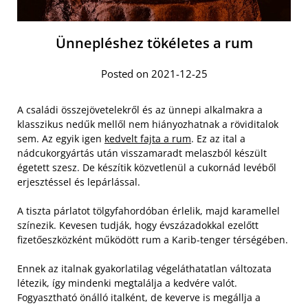
Ünnepléshez tökéletes a rum
Posted on 2021-12-25
A családi összejövetelekről és az ünnepi alkalmakra a
klasszikus nedűk mellől nem hiányozhatnak a röviditalok
sem. Az egyik igen
kedvelt fajta a rum
. Ez az ital a
nádcukorgyártás után visszamaradt melaszból készült
égetett szesz. De készítik közvetlenül a cukornád levéből
erjesztéssel és lepárlással.
A tiszta párlatot tölgyfahordóban érlelik, majd karamellel
színezik. Kevesen tudják, hogy évszázadokkal ezelőtt
fizetőeszközként működött rum a Karib-tenger térségében.
Ennek az italnak gyakorlatilag végeláthatatlan változata
létezik, így mindenki megtalálja a kedvére valót.
Fogyasztható önálló italként, de keverve is megállja a