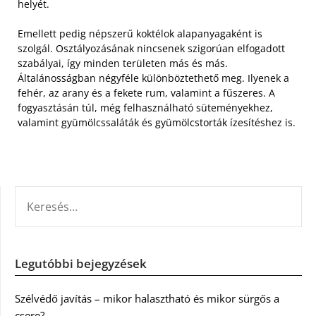
helyét.
Emellett pedig népszerű koktélok alapanyagaként is
szolgál. Osztályozásának nincsenek szigorúan elfogadott
szabályai, így minden területen más és más.
Általánosságban négyféle különböztethető meg. Ilyenek a
fehér, az arany és a fekete rum, valamint a fűszeres. A
fogyasztásán túl, még felhasználható süteményekhez,
valamint gyümölcssaláták és gyümölcstorták ízesítéshez is.
KERESÉS:
Legutóbbi bejegyzések
Szélvédő javítás – mikor halasztható és mikor sürgős a
csere?