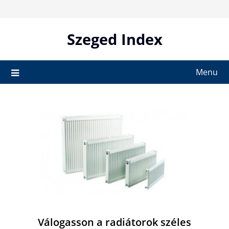
Skip
to
content
Szeged Index
Menu
Válogasson a radiátorok széles