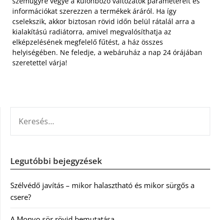
szemügyre vegye a különböző változatok paramétereit és
információkat szerezzen a termékek áráról. Ha így
cselekszik, akkor biztosan rövid időn belül rátalál arra a
kialakítású radiátorra, amivel megvalósíthatja az
elképzelésének megfelelő fűtést, a ház összes
helyiségében. Ne feledje, a webáruház a nap 24 órájában
szeretettel várja!
KERESÉS:
Legutóbbi bejegyzések
Szélvédő javítás – mikor halasztható és mikor sürgős a
csere?
A Monyo sör rövid bemutatása