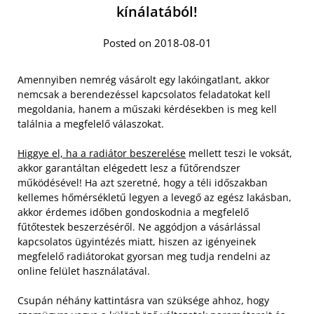
kínálatából!
Posted on 2018-08-01
Amennyiben nemrég vásárolt egy lakóingatlant, akkor
nemcsak a berendezéssel kapcsolatos feladatokat kell
megoldania, hanem a műszaki kérdésekben is meg kell
találnia a megfelelő válaszokat.
Higgye el, ha a radiátor beszerelése
mellett teszi le voksát,
akkor garantáltan elégedett lesz a fűtőrendszer
működésével! Ha azt szeretné, hogy a téli időszakban
kellemes hőmérsékletű legyen a levegő az egész lakásban,
akkor érdemes időben gondoskodnia a megfelelő
fűtőtestek beszerzéséről.
Ne aggódjon a vásárlással
kapcsolatos ügyintézés miatt, hiszen az igényeinek
megfelelő radiátorokat gyorsan meg tudja rendelni az
online felület használatával.
Csupán néhány kattintásra van szüksége ahhoz, hogy