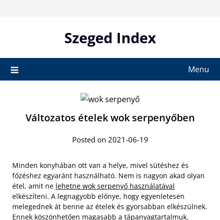
Skip
to
content
Szeged Index
Menu
Változatos ételek wok serpenyőben
Posted on 2021-06-19
Minden konyhában ott van a helye, mivel sütéshez és
főzéshez egyaránt használható. Nem is nagyon akad olyan
étel, amit ne
lehetne wok serpenyő használatával
elkészíteni. A legnagyobb előnye, hogy egyenletesen
melegednek át benne az ételek és gyorsabban elkészülnek.
Ennek köszönhetően magasabb a tápanyagtartalmuk.