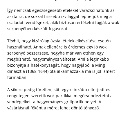
Így nemcsak egészségesebb ételeket varázsolhatunk az
asztalra, de sokkal frissebb ízvilággal lephetjük meg a
családot, vendégeket, akik biztosan értékelni fogják a wok
serpenyőben készült fogásokat.
Tévhit, hogy kizárólag ázsiai ételek elkészítése esetén
használható. Annak ellenére is érdemes egy jó wok
serpenyő beszerzése, hogyha már van otthon egy
megbízható, hagyományos változat. Ami a leginkább
bizonyítja a hatékonyságát, hogy nagyjából a Ming
dinasztia (1368-1644) óta alkalmazzák a ma is jól ismert
formában.
A sikere pedig töretlen, sőt, egyre inkább elterjedt és
rengetegen szeretik wok partikkal megörvendeztetni a
vendégeiket, a hagyományos grillpartik helyet. A
vásárlásnál főként a méret lehet döntő tényező.