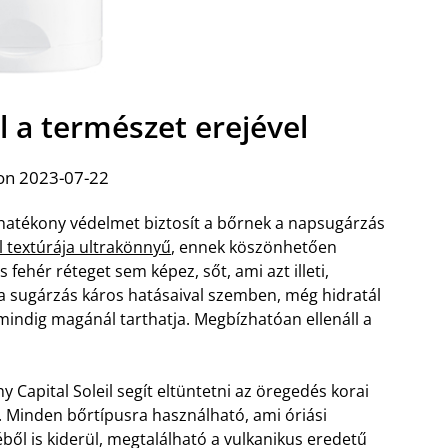
il a természet erejével
on 2023-07-22
 hatékony védelmet biztosít a bőrnek a napsugárzás
il textúrája ultrakönnyű
, ennek köszönhetően
fehér réteget sem képez, sőt, ami azt illeti,
d a sugárzás káros hatásaival szemben, még hidratál
 mindig magánál tarthatja. Megbízhatóan ellenáll a
y Capital Soleil segít eltüntetni az öregedés korai
r. Minden bőrtípusra használható, ami óriási
ből is kiderül, megtalálható a vulkanikus eredetű