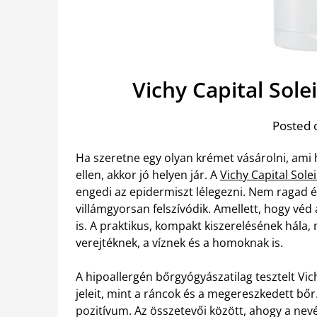
Vichy Capital Sole
Posted 
Ha szeretne egy olyan krémet vásárolni, ami
ellen, akkor jó helyen jár. A
Vichy Capital Sole
engedi az epidermiszt lélegezni. Nem ragad és 
villámgyorsan felszívódik. Amellett, hogy vé
is. A praktikus, kompakt kiszerelésének hála,
verejtéknek, a víznek és a homoknak is.
A hipoallergén bőrgyógyászatilag tesztelt Vich
jeleit, mint a ráncok és a megereszkedett bő
pozitívum. Az összetevői között, ahogy a nevé