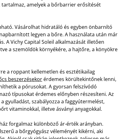
t tartalmaz, amelyek a bőrbarrier erősítését
apható. Vásárolhat hidratáló és egyben önbarnító
 napbarnított legyen a bőre. A használata után már
s. A Vichy Capital Soleil alkalmazását illetően
etve a szemöldök környékére, a hajtőre, a könyökre
re a roppant kellemetlen és esztétikailag
nőcs beszerzésekor
érdemes körültekintőnek lenni,
míthetik a pórusokat. A gyorsan felszívódó
mazó típusokat érdemes előnyben részesíteni. Az
 a gyulladást, szabályozza a faggyútermelést,
 bőrt vitaminokkal, illetve ásványi anyagokkal.
ház forgalmaz különböző ár-érték arányban.
élszerű a bőrgyógyász véleményét kikérni, aki
g. Akinél csak ritkán jelentkeznek, teljesen más