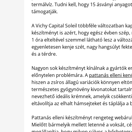
termálvíz. Tudni kell, hogy 15 ásványi anyago
támogatják.
A Vichy Capital Soleil többféle változatban k
készítményt is azért, hogy egész évben szép,
1 óra elteltével szemmel látható lesz a változá
egyenletesen kenje szét, nagy hangsúlyt fekt
és a térdre.
Nagyon sok készítményt kínálnak a gyártók er
előnytelen problémára. A
pattanás elleni ke
hiszen a zsíros állagú variációk könnyen eltö
természetes gyógynövény kivonatokat tartal
nevezhető ideális krémnek, amelyik csökkenti
eltávolítja az elhalt hámsejteket és táplálja a
Pattanás elleni készítményt rengeteg webáru
Mielőtt bármelyik mellett letenné a voksát, c
megállapítja, hogy milyen súlyos a bőrbetegsé