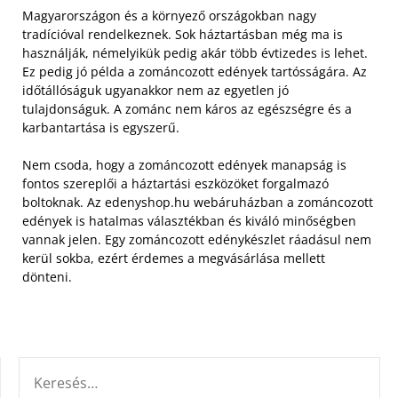
Magyarországon és a környező országokban nagy
tradícióval rendelkeznek. Sok háztartásban még ma is
használják, némelyikük pedig akár több évtizedes is lehet.
Ez pedig jó példa a zománcozott edények tartósságára. Az
időtállóságuk ugyanakkor nem az egyetlen jó
tulajdonságuk. A zománc nem káros az egészségre és a
karbantartása is egyszerű.
Nem csoda, hogy a zománcozott edények manapság is
fontos szereplői a háztartási eszközöket forgalmazó
boltoknak. Az edenyshop.hu webáruházban a zománcozott
edények is hatalmas választékban és kiváló minőségben
vannak jelen. Egy zománcozott edénykészlet ráadásul nem
kerül sokba, ezért érdemes a megvásárlása mellett
dönteni.
KERESÉS: