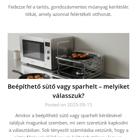
Fedezze fel a tartós, gondozásmentes műanyag kerítésléc
titkát, amely azonnal felértékeli otthonát.
Beépíthető sütő vagy sparhelt – melyiket
válasszuk?
Posted on 2025-09-15
Amikor a beépíthető sütő vagy sparhelt kérdésével
találjuk magunkat szemben, mi sem szeretünk kapkodni
a választásban. Sok tényezőt számításba veszünk, hogy a