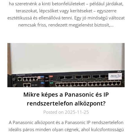
ha szeretnénk a kinti betonfelületeket – például járdákat,
teraszokat, lépcsőket vagy kerítéseket – egyszerre
esztétikussá és ellenállóvá tenni. Egy jó minőségű változat
nemcsak friss, rendezett megjelenést biztosít,…
Mikre képes a Panasonic és IP
rendszertelefon alközpont?
Posted on 2025-11-25
A Panasonic alközpont és a Panasonic IP rendszertelefon
ideális páros minden olyan cégnek, ahol kulcsfontosságú