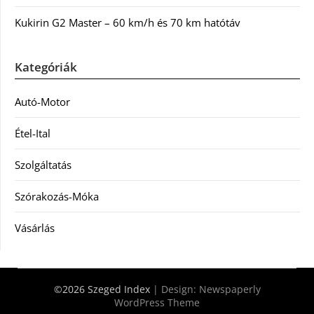
Kukirin G2 Master – 60 km/h és 70 km hatótáv
Kategóriák
Autó-Motor
Étel-Ital
Szolgáltatás
Szórakozás-Móka
Vásárlás
©2026 Szeged Index
| Design:
Newspaperly
WordPress Theme