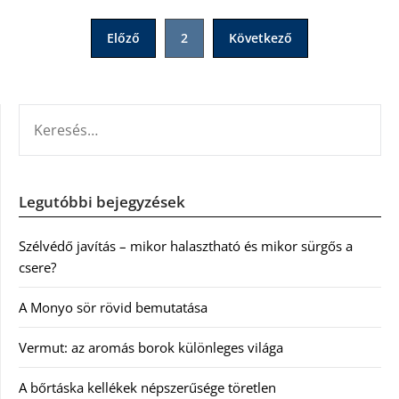
Bejegyzések
Előző
2
Következő
lapozása
KERESÉS:
Legutóbbi bejegyzések
Szélvédő javítás – mikor halasztható és mikor sürgős a
csere?
A Monyo sör rövid bemutatása
Vermut: az aromás borok különleges világa
A bőrtáska kellékek népszerűsége töretlen