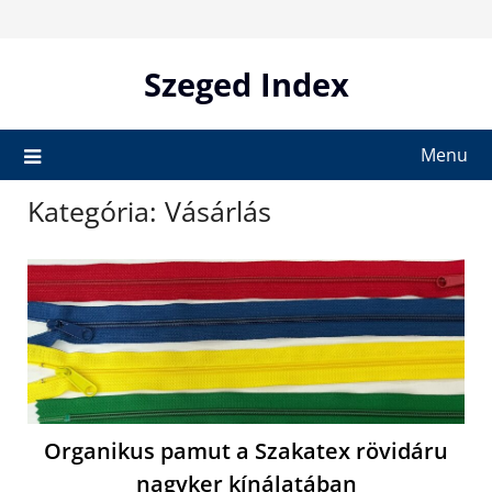
Skip
to
content
Szeged Index
Menu
Kategória:
Vásárlás
Organikus pamut a Szakatex rövidáru
nagyker kínálatában