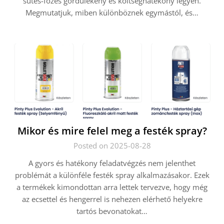
sütés-főzés gördülékeny és költséghatékony legyen.
Megmutatjuk, miben különböznek egymástól, és…
Mikor és mire felel meg a festék spray?
Posted on 2025-08-28
A gyors és hatékony feladatvégzés nem jelenthet
problémát a különféle festék spray alkalmazásakor. Ezek
a termékek kimondottan arra lettek tervezve, hogy még
az ecsettel és hengerrel is nehezen elérhető helyekre
tartós bevonatokat…