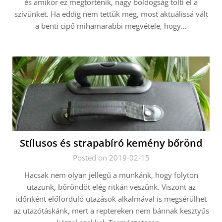
és amikor ez megtörténik, nagy boldogság tölti el a
szívünket. Ha eddig nem tettük meg, most aktuálissá vált
a benti cipő mihamarabbi megvétele, hogy…
Stílusos és strapabíró kemény bőrönd
Posted on 2019-02-15
Hacsak nem olyan jellegű a munkánk, hogy folyton
utazunk, bőröndöt elég ritkán veszünk. Viszont az
időnként előforduló utazások alkalmával is megsérülhet
az utazótáskánk, mert a reptereken nem bánnak kesztyűs