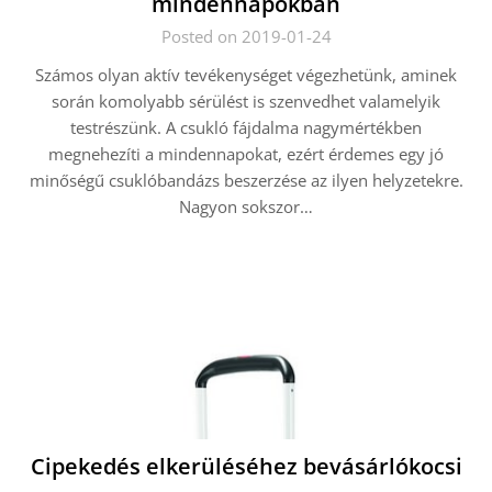
mindennapokban
Posted on 2019-01-24
Számos olyan aktív tevékenységet végezhetünk, aminek
során komolyabb sérülést is szenvedhet valamelyik
testrészünk. A csukló fájdalma nagymértékben
megnehezíti a mindennapokat, ezért érdemes egy jó
minőségű csuklóbandázs beszerzése az ilyen helyzetekre.
Nagyon sokszor…
Cipekedés elkerüléséhez bevásárlókocsi