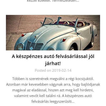
kézzel ezekkel. Természetesen…
A készpénzes autó felvásárlással jól
járhat!
Posted on 2019-02-14
Többen is szeretnének megválni a régi kocsijuktól.
Azonban már kevesebben vágynak arra, hogy bajlódjanak
magával az eladással, hiszen azt meg kell hirdetni,
valamint vevőt kell találni rá. A készpénzes autó
felvásárlás leegyszerűsíti…