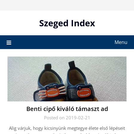
Skip
to
content
Szeged Index
Menu
Benti cipő kiváló támaszt ad
Posted on 2019-02-21
Alig várjuk, hogy kicsinyünk megtegye élete első lépéseit