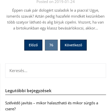
Posted on 2019-01-24
Éppen csak pár dologért szaladok le a piacra! Ugye,
ismerős szavak? Aztán pedig hazafelé mindkét kezünkben
több szatyor látható és alig bírjuk cipelni. Viszont, ha van
a birtokunkban egy klassz bevásárlókocsi, akkor…
Bejegyzések
Előző
76
Következő
lapozása
KERESÉS:
Legutóbbi bejegyzések
Szélvédő javítás – mikor halasztható és mikor sürgős a
csere?