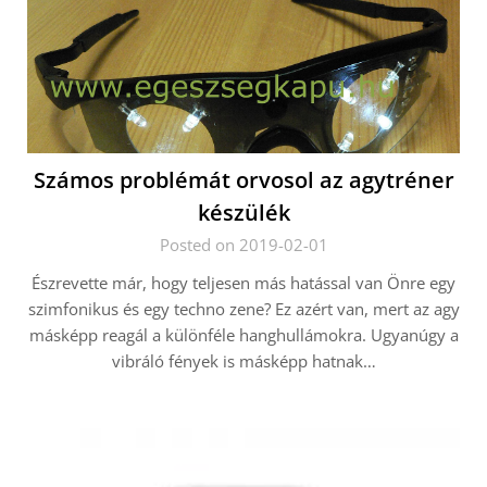
Számos problémát orvosol az agytréner
készülék
Posted on 2019-02-01
Észrevette már, hogy teljesen más hatással van Önre egy
szimfonikus és egy techno zene? Ez azért van, mert az agy
másképp reagál a különféle hanghullámokra. Ugyanúgy a
vibráló fények is másképp hatnak…